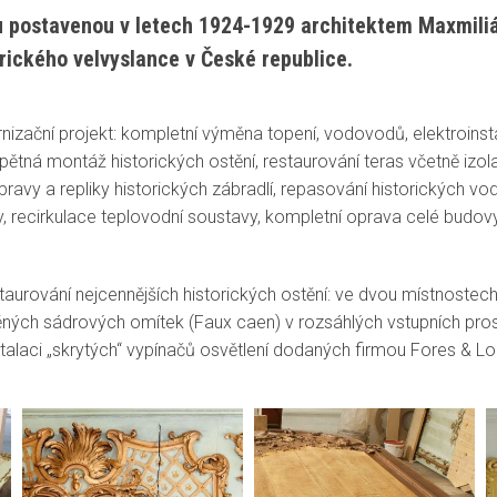
u postavenou v letech 1924-1929 architektem Maxmil
rického velvyslance v České republice.
nizační projekt: kompletní výměna topení, vodovodů, elektroin
ětná montáž historických ostění, restaurování teras včetně izolac
úpravy a repliky historických zábradlí, repasování historických
ny, recirkulace teplovodní soustavy, kompletní oprava celé budov
taurování nejcennějších historických ostění: ve dvou místnoste
těných sádrových omítek (Faux caen) v rozsáhlých vstupních pro
alaci „skrytých“ vypínačů osvětlení dodaných firmou Fores & L