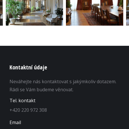
Kontaktní údaje
Neváhejte nás kontaktovat s jakýmkoliv dotazem.
Rádi se Vám budeme věnovat.
Tel. kontakt
+420 220 972 308
Email