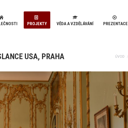
LEČNOSTI
PROJEKTY
VĚDA A VZDĚLÁVÁNÍ
PREZENTACE
SLANCE USA, PRAHA
You ar
ÚVOD