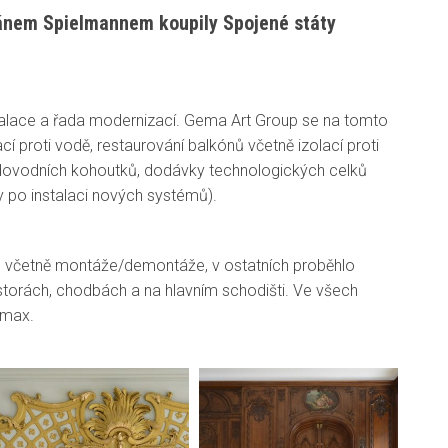
iánem Spielmannem koupily Spojené státy
stalace a řada modernizací. Gema Art Group se na tomto
í proti vodě, restaurování balkónů včetně izolací proti
 vodovodních kohoutků, dodávky technologických celků
y po instalaci nových systémů).
ch včetně montáže/demontáže, v ostatních proběhlo
storách, chodbách a na hlavním schodišti. Ve všech
omax.