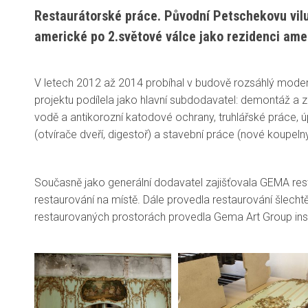
Restaurátorské práce. Původní Petschekovu vil
americké po 2.světové válce jako rezidenci ame
V letech 2012 až 2014 probíhal v budově rozsáhlý moder
projektu podílela jako hlavní subdodavatel: demontáž a zp
vodě a antikorozní katodové ochrany, truhlářské práce, 
(otvírače dveří, digestoř) a stavební práce (nové koupel
Současně jako generální dodavatel zajišťovala GEMA res
restaurování na místě. Dále provedla restaurování šlech
restaurovaných prostorách provedla Gema Art Group inst