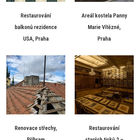
Restaurování
Areál kostela Panny
balkonů rezidence
Marie Vítězné,
USA, Praha
Praha
Renovace střechy,
Restaurování
Příbram
starých tisků 2 –